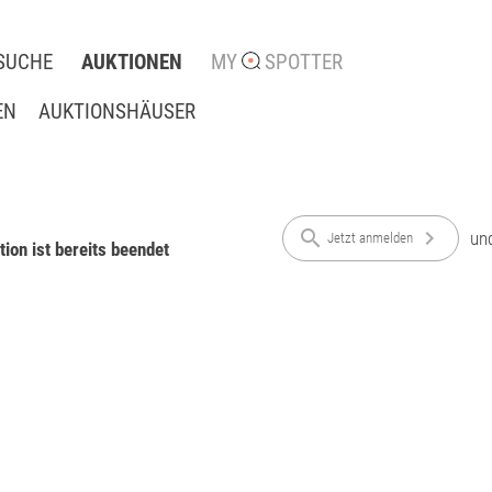
SUCHE
AUKTIONEN
MY
SPOTTER
EN
AUKTIONSHÄUSER
search
chevron_right
un
Jetzt anmelden
ion ist bereits beendet