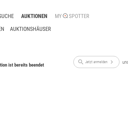
SUCHE
AUKTIONEN
MY
SPOTTER
EN
AUKTIONSHÄUSER
search
chevron_right
un
Jetzt anmelden
ion ist bereits beendet