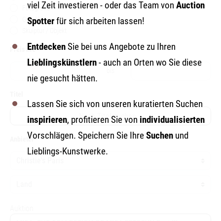
viel Zeit investieren - oder das Team von
Auction
Fotografie
Gemälde
Spotter
für sich arbeiten lassen!
Skulptur / Objekt
Entdecken
Sie bei uns Angebote zu Ihren
Preis in€
Lieblingskünstlern
- auch an Orten wo Sie diese
bis
nie gesucht hätten.
Titel
Lassen Sie sich von unseren kuratierten Suchen
inspirieren
, profitieren Sie von
individualisierten
Vorschlägen. Speichern Sie Ihre
Suchen
und
Anbieter
Lieblings-Kunstwerke.
Auktion