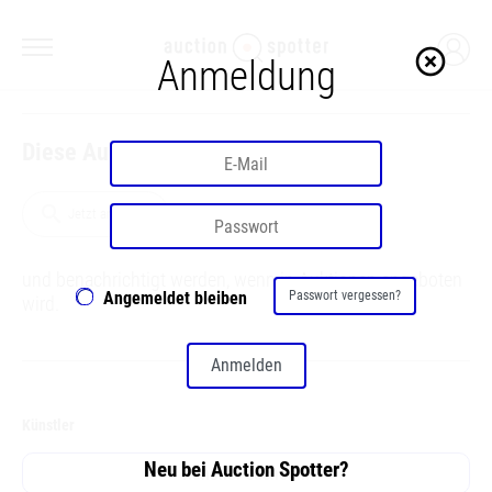
highlight_off
Anmeldung
Diese Auktion ist bereits beendet
search
Jetzt anmelden
und benachrichtigt werden, wenn in Auktionen angeboten
Angemeldet bleiben
Passwort vergessen?
wird.
Anmelden
Künstler
Neu bei Auction Spotter?