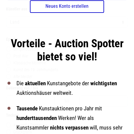
Neues Konto erstellen
Künstler aus
Epoche
Vorteile - Auction Spotter
Zeitgenössische Kunst
bietet so viel!
Post War
Klassische Moderne
Kunst des 19. Jahrhunderts
Alte Meister
Die
aktuellen
Kunstangebote der
wichtigsten
Datierung von / bis
Auktionshäuser weltweit.
bis
Tausende
Kunstauktionen pro Jahr mit
Technik
hunderttausenden
Werken! Wer als
Aquarell / Zeichnung
Kunstsammler
nichts verpassen
will, muss sehr
Druckgrafik