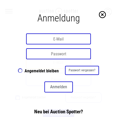
highlight_off
Anmeldung
Willkommen
Angemeldet bleiben
Passwort vergessen?
Anmelden
Angemeldet bleiben
Passwort vergessen?
Neu bei Auction Spotter?
Anmelden