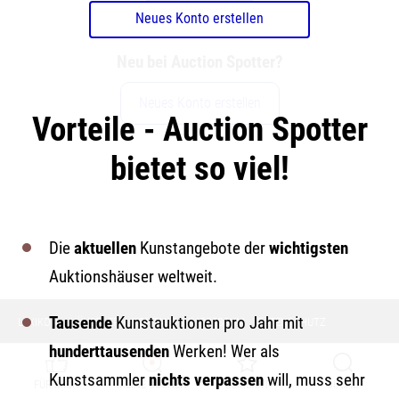
Neues Konto erstellen
Neu bei Auction Spotter?
Neues Konto erstellen
Vorteile - Auction Spotter
bietet so viel!
Die
aktuellen
Kunstangebote der
wichtigsten
Auktionshäuser weltweit.
Tausende
Kunstauktionen pro Jahr mit
LEXIKON
KÜNSTLER
KONTAKT & IMPRESSUM
DATENSCHUTZ
hunderttausenden
Werken! Wer als
Kunstsammler
nichts verpassen
will, muss sehr
FÜR MICH
MEINE SUCHEN
GEMERKT
SUCHE