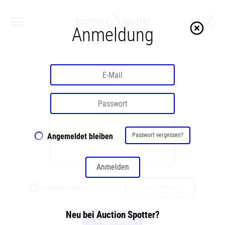
highlight_off
Anmeldung
Willkommen
Angemeldet bleiben
Passwort vergessen?
Anmelden
Angemeldet bleiben
Passwort vergessen?
Neu bei Auction Spotter?
Anmelden