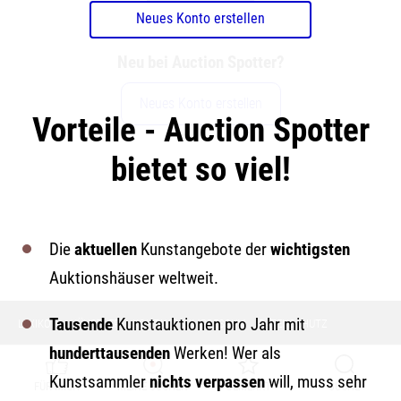
Neues Konto erstellen
Neu bei Auction Spotter?
Neues Konto erstellen
Vorteile - Auction Spotter
bietet so viel!
Die
aktuellen
Kunstangebote der
wichtigsten
Auktionshäuser weltweit.
Tausende
Kunstauktionen pro Jahr mit
LEXIKON
KÜNSTLER
KONTAKT & IMPRESSUM
DATENSCHUTZ
hunderttausenden
Werken! Wer als
Kunstsammler
nichts verpassen
will, muss sehr
FÜR MICH
MEINE SUCHEN
GEMERKT
SUCHE