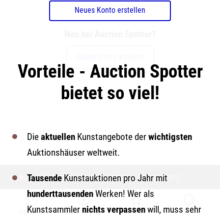
Neues Konto erstellen
Neu bei Auction Spotter?
Neues Konto erstellen
Vorteile - Auction Spotter
bietet so viel!
Die
aktuellen
Kunstangebote der
wichtigsten
Auktionshäuser weltweit.
Tausende
Kunstauktionen pro Jahr mit
LEXIKON
KÜNSTLER
KONTAKT & IMPRESSUM
DATENSCHUTZ
hunderttausenden
Werken! Wer als
Kunstsammler
nichts verpassen
will, muss sehr
FÜR MICH
MEINE SUCHEN
GEMERKT
SUCHE