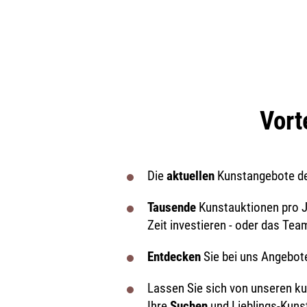
Vort
Die
aktuellen
Kunstangebote d
Tausende
Kunstauktionen pro 
Zeit investieren - oder das Te
Entdecken
Sie bei uns Angebot
Lassen Sie sich von unseren k
Ihre
Suchen
und Lieblings-Kuns