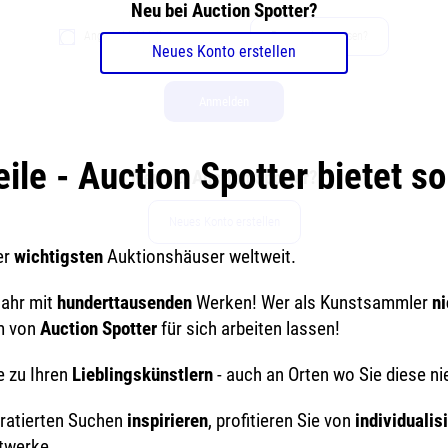
Neu bei Auction Spotter?
Angemeldet bleiben
Passwort vergessen?
Neues Konto erstellen
Anmelden
eile - Auction Spotter bietet so 
Neu bei Auction Spotter?
Neues Konto erstellen
er
wichtigsten
Auktionshäuser weltweit.
Jahr mit
hunderttausenden
Werken! Wer als Kunstsammler
n
am von
Auction Spotter
für sich arbeiten lassen!
e zu Ihren
Lieblingskünstlern
- auch an Orten wo Sie diese ni
uratierten Suchen
inspirieren
, profitieren Sie von
individualis
twerke.