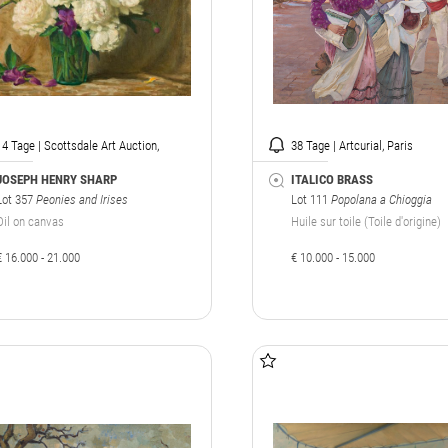
14 Tage | Scottsdale Art Auction,
38 Tage | Artcurial, Paris
Arizona
JOSEPH HENRY SHARP
ITALICO BRASS
Lot 357
Peonies and Irises
Lot 111
Popolana a Chioggia
Oil on canvas
Huile sur toile (Toile d'origine)
€ 16.000 - 21.000
€ 10.000 - 15.000