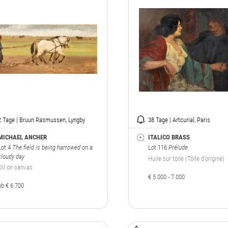
2 Tage | Bruun Rasmussen, Lyngby
38 Tage | Artcurial, Paris
MICHAEL ANCHER
ITALICO BRASS
Lot 4
The field is being harrowed on a
Lot 116
Prélude
cloudy day
Huile sur toile (Toile d'origine)
Oil on canvas
€ 5.000 - 7.000
ab € 6.700