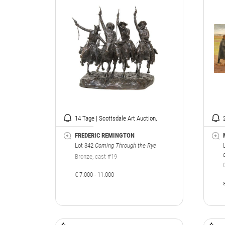
14 Tage | Scottsdale Art Auction,
Arizona
FREDERIC REMINGTON
Lot 342
Coming Through the Rye
Bronze, cast #19
€ 7.000 - 11.000