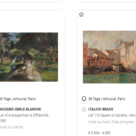
38 Tage | Artcurial, Paris
38 Tage | Artcurial, Paris
JACQUES-EMILE BLANCHE
ITALICO BRASS
Lot 413
Autoportrait à Offranville
,
Lot 110
Squero à Castello, Veni
1930
Huile sur toile (Toile d'origine)
Huile sur carton
€ 3.000 - 4.000