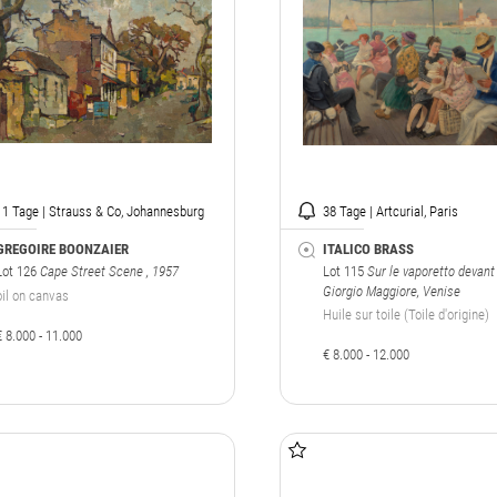
11 Tage | Strauss & Co, Johannesburg
38 Tage | Artcurial, Paris
GREGOIRE BOONZAIER
ITALICO BRASS
Lot 126
Cape Street Scene
, 1957
Lot 115
Sur le vaporetto devant
Giorgio Maggiore, Venise
oil on canvas
Huile sur toile (Toile d'origine)
€ 8.000 - 11.000
€ 8.000 - 12.000