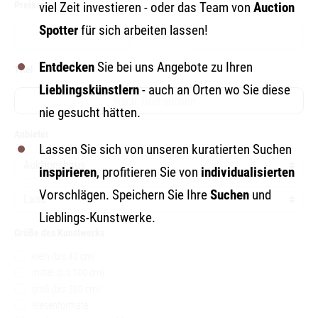
Preis in€
viel Zeit investieren - oder das Team von
Auction
Spotter
für sich arbeiten lassen!
bis
Entdecken
Sie bei uns Angebote zu Ihren
Titel
Lieblingskünstlern
- auch an Orten wo Sie diese
nie gesucht hätten.
Anbieter
Lassen Sie sich von unseren kuratierten Suchen
inspirieren
, profitieren Sie von
individualisierten
Vorschlägen. Speichern Sie Ihre
Suchen
und
Lieblings-Kunstwerke.
Größe des Kunstwerks
klein (bis 40 cm)
mittel (bis 100 cm)
groß (bis 200 cm)
Riesenformate