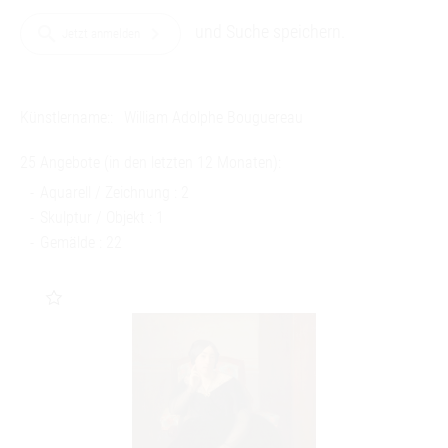
und Suche speichern.
search
chevron_right
Jetzt anmelden
Künstlername::
William Adolphe Bouguereau
25 Angebote (in den letzten 12 Monaten):
Aquarell / Zeichnung : 2
Skulptur / Objekt : 1
Gemälde : 22