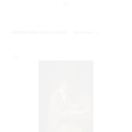
1
von
1
chevron_right
Andere haben auch gesucht
Alle ansehen