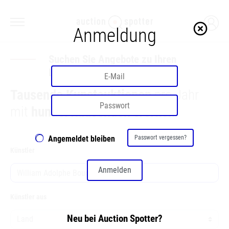
highlight_off
Anmeldung
Suchen Sie Angebote zu Ihren
Lieblingskünstlern
Tausende Kunstauktionen
pro Jahr
mit
hunderttausenden Werken
!
Angemeldet bleiben
Passwort vergessen?
Künstler
Anmelden
Künstler aus
Neu bei Auction Spotter?