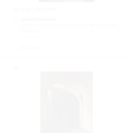
38 Tage | Artcurial, Paris
LOUIS-LÉOPOLD BOILLY
Lot256
Portrait du sculpteur Joseph Chinard (1756-1813) réalisant
le portrait en ...
Huile sur toile
€6.000 - 8.000