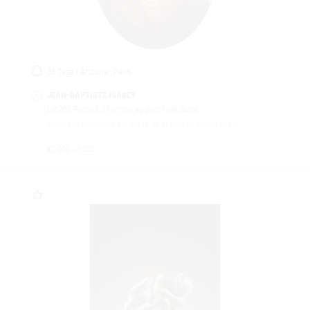
38 Tage | Artcurial, Paris
JEAN-BAPTISTE ISABEY
Lot266
Portrait d’homme au gilet rayé jaune
Aquarelle gouachée sur traits de crayon de forme ovale
€2.000 - 3.000