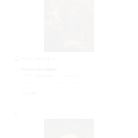
38 Tage | Artcurial, Paris
WILLIAM BOUGUEREAU
Lot336
Le Christ guérissant les malades
Huile sur toile marouflée sur panneau
€600 - 800