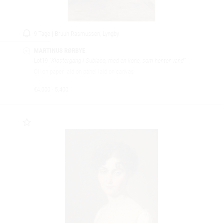
9 Tage | Bruun Rasmussen, Lyngby
MARTINUS RØRBYE
Lot19
“Klostergang i Subiaco, med en kone, som henter vand”
Oil on paper laid on panel laid on canvas
€4.000 - 5.400