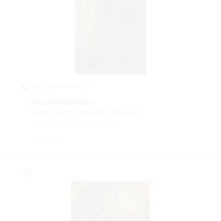
38 Tage | Artcurial, Paris
WILLIAM BOUGUEREAU
Lot339
Etude pour les ‘Petites maraudeuses’
Huile sur papier marouflé sur carton
€500 - 700