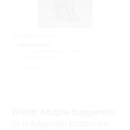
38 Tage | Artcurial, Paris
AIMÉ-JULES DALOU
Lot297
La vérité méconnue ou Le miroir brisé
Bronze à patine brun vert nuancé
€2.000 - 3.000
William Adolphe Bouguereau
ist in folgenden kuratierten