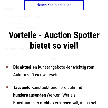
Neues Konto erstellen
Epoche
Zeitgenössische Kunst
Post War
Klassische Moderne
Vorteile - Auction Spotter
Kunst des 19. Jahrhunderts
Alte Meister
bietet so viel!
Datierung von / bis
bis
Die
aktuellen
Kunstangebote der
wichtigsten
Technik
Auktionshäuser weltweit.
Aquarell / Zeichnung
Druckgrafik
Tausende
Kunstauktionen pro Jahr mit
Fotografie
hunderttausenden
Werken! Wer als
Gemälde
Skulptur / Objekt
Kunstsammler
nichts verpassen
will, muss sehr