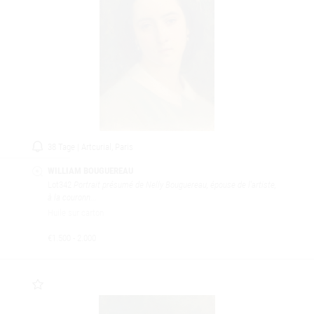
38 Tage | Artcurial, Paris
WILLIAM BOUGUEREAU
Lot342
Portrait présumé de Nelly Bouguereau, épouse de l'artiste,
à la couronn...
Huile sur carton
€1.500 - 2.000