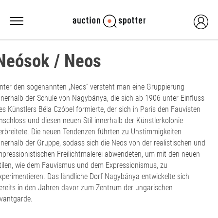
Neósok / Neos
nter den sogenannten „Neos“ versteht man eine Gruppierung
nnerhalb der Schule von Nagybánya, die sich ab 1906 unter Einfluss
es Künstlers Béla Czóbel formierte, der sich in Paris den Fauvisten
nschloss und diesen neuen Stil innerhalb der Künstlerkolonie
erbreitete. Die neuen Tendenzen führten zu Unstimmigkeiten
nnerhalb der Gruppe, sodass sich die Neos von der realistischen und
mpressionistischen Freilichtmalerei abwendeten, um mit den neuen
tilen, wie dem Fauvismus und dem Expressionismus, zu
xperimentieren. Das ländliche Dorf Nagybánya entwickelte sich
ereits in den Jahren davor zum Zentrum der ungarischen
vantgarde.