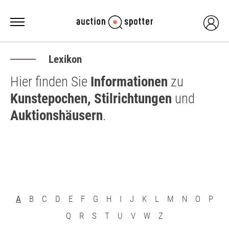
Lexikon
Hier finden Sie
Informationen
zu
Kunstepochen, Stilrichtungen
und
Auktionshäusern
.
A
B
C
D
E
F
G
H
I
J
K
L
M
N
O
P
Q
R
S
T
U
V
W
Z