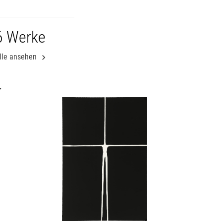
6 Werke
lle ansehen
chevron_right