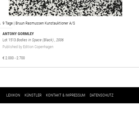
9 Tage | Bruun Rasmussen Kunstauktioner A/S
ANTONY GORMLEY
Lot 1513
Bodies in Space (Black)
, 2006
Published by Edition Copenhagen
€ 2.000 - 2.700
LEXIKON
KÜNSTLER
KONTAKT & IMPRESSUM
DATENSCHUTZ