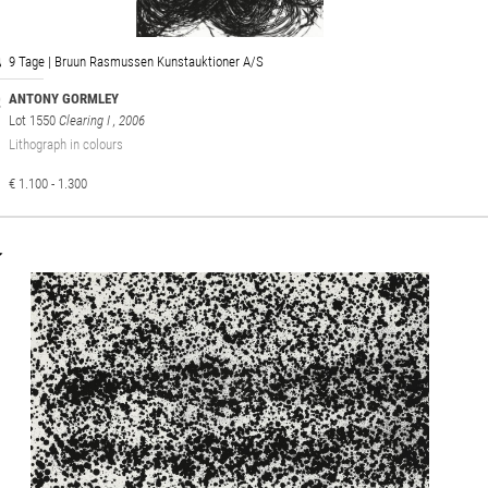
9 Tage | Bruun Rasmussen Kunstauktioner A/S
ANTONY GORMLEY
Lot 1550
Clearing I
, 2006
Lithograph in colours
€ 1.100 - 1.300