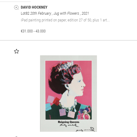
DAVID HOCKNEY
Lot82
20th February , Jug with Flowers
, 2021
iPad painting printed on paper, edition 27 of 50, plus 1 art...
€31.000 - 43.000