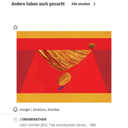
chevron_right
Andere haben auch gesucht
Alle ansehen
morgen | AstaGuru, Mumbai
J SWAMINATHAN
Lot31
Untitled (Bird, Tree And Mountain Series)
, 1986