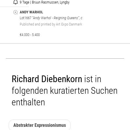
9 Tage | Bruun Rasmussen, Lyngby
ANDY WARHOL
Lot1667
“Andy Warhol - Reigning Queens”, c
Published and printed by Art Expo Danmark
€4.000 - 5.400
Richard Diebenkorn
ist in
folgenden kuratierten Suchen
enthalten
Abstrakter Expressionismus