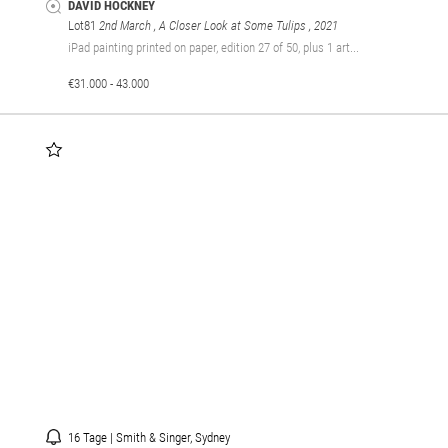
DAVID HOCKNEY
Lot81
2nd March , A Closer Look at Some Tulips
, 2021
iPad painting printed on paper, edition 27 of 50, plus 1 art...
€31.000 - 43.000
16 Tage | Smith & Singer, Sydney