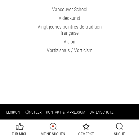
Vancouver School
Videokunst
Vingt jeunes peintres de tradition
française
Vision
Vortizismus / Vorticism
LEXIKON
KÜNSTLER
KONTAKT & IMPRESSUM
DATENSCHUTZ
FÜR MICH
MEINE SUCHEN
GEMERKT
SUCHE