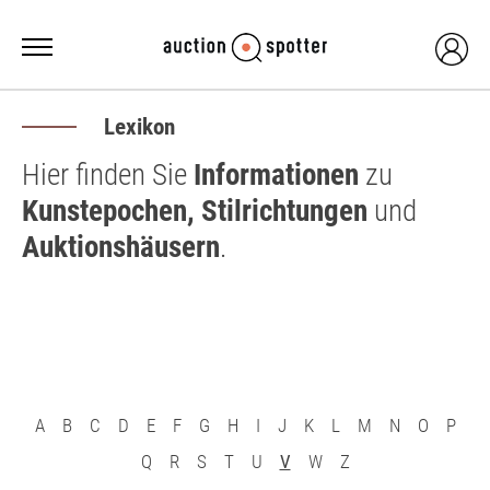
Lexikon
Hier finden Sie
Informationen
zu
Kunstepochen, Stilrichtungen
und
Auktionshäusern
.
A
B
C
D
E
F
G
H
I
J
K
L
M
N
O
P
Q
R
S
T
U
V
W
Z