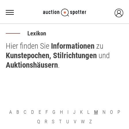
Lexikon
Hier finden Sie
Informationen
zu
Kunstepochen, Stilrichtungen
und
Auktionshäusern
.
A
B
C
D
E
F
G
H
I
J
K
L
M
N
O
P
Q
R
S
T
U
V
W
Z