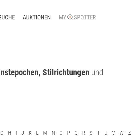
SUCHE
AUKTIONEN
MY
SPOTTER
nstepochen, Stilrichtungen
und
G
H
I
J
K
L
M
N
O
P
Q
R
S
T
U
V
W
Z