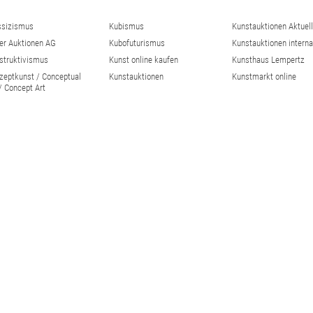
ssizismus
Kubismus
Kunstauktionen Aktuell
ler Auktionen AG
Kubofuturismus
Kunstauktionen interna
struktivismus
Kunst online kaufen
Kunsthaus Lempertz
zeptkunst / Conceptual
Kunstauktionen
Kunstmarkt online
 / Concept Art