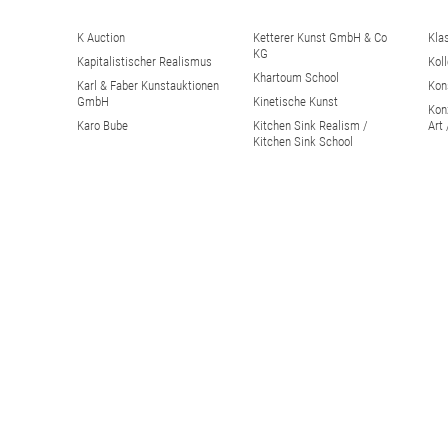
K Auction
Ketterer Kunst GmbH & Co
Kla
KG
Kapitalistischer Realismus
Kol
Khartoum School
Karl & Faber Kunstauktionen
Kon
GmbH
Kinetische Kunst
Kon
Karo Bube
Kitchen Sink Realism /
Art
Kitchen Sink School