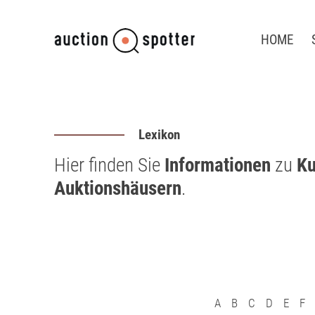
HOME
Lexikon
Hier finden Sie
Informationen
zu
Ku
Auktionshäusern
.
A
B
C
D
E
F