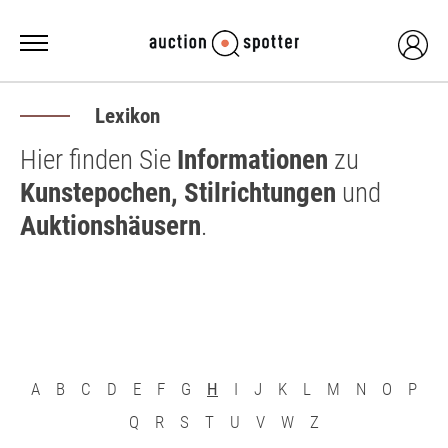
Lexikon
Hier finden Sie
Informationen
zu
Kunstepochen, Stilrichtungen
und
Auktionshäusern
.
A
B
C
D
E
F
G
H
I
J
K
L
M
N
O
P
Q
R
S
T
U
V
W
Z