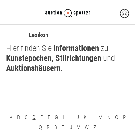
Lexikon
Hier finden Sie
Informationen
zu
Kunstepochen, Stilrichtungen
und
Auktionshäusern
.
A
B
C
D
E
F
G
H
I
J
K
L
M
N
O
P
Q
R
S
T
U
V
W
Z